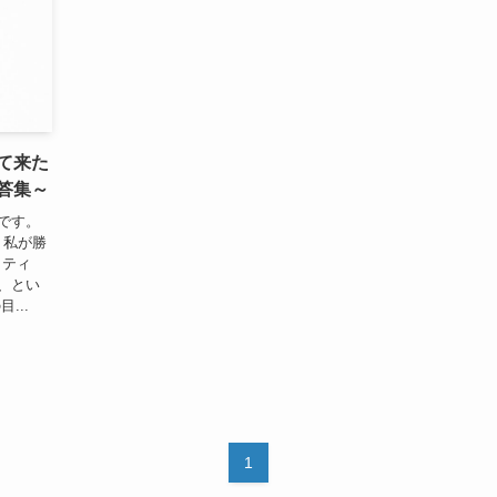
て来た
答集～
です。
 私が勝
イティ
、とい
...
1