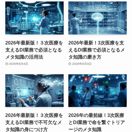
2026年最新版！３次医療を
2026年最新！3次医療を支
支えるDI業務で必須となる
えるDI業務で必須となるメ
メタ知識の活用法
タ知識の磨き方
2026年8月4日
2026年8月3日
2026年最新版！３次医療を
2026年の最前線！3次医療
支えるDI業務で不可欠なメ
とDI業務で命を繋ぐトリア
タ知識の身につけ方
ージのメタ知識