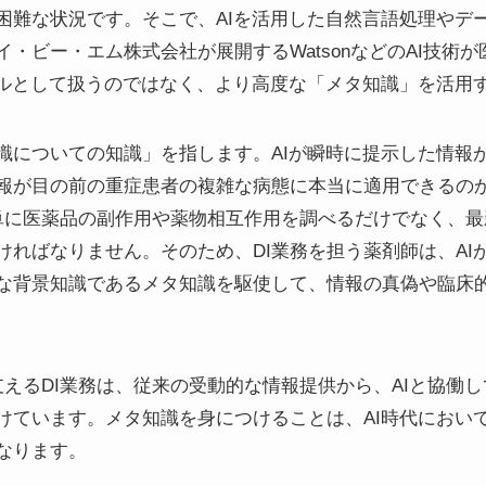
困難な状況です。そこで、AIを活用した自然言語処理やデ
・ビー・エム株式会社が展開するWatsonなどのAI技術
ツールとして扱うのではなく、より高度な「メタ知識」を活用
識についての知識」を指します。AIが瞬時に提示した情報
報が目の前の重症患者の複雑な病態に本当に適用できるの
単に医薬品の副作用や薬物相互作用を調べるだけでなく、
ければなりません。そのため、DI業務を担う薬剤師は、AI
な背景知識であるメタ知識を駆使して、情報の真偽や臨床
支えるDI業務は、従来の受動的な情報提供から、AIと協働
けています。メタ知識を身につけることは、AI時代におい
なります。