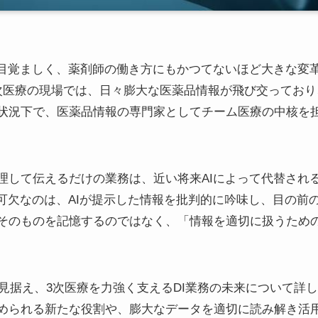
は目覚ましく、薬剤師の働き方にもかつてないほど大きな変
次医療の現場では、日々膨大な医薬品情報が飛び交ってお
状況下で、医薬品情報の専門家としてチーム医療の中核を担
理して伝えるだけの業務は、近い将来AIによって代替され
不可欠なのは、AIが提示した情報を批判的に吟味し、目の前
そのものを記憶するのではなく、「情報を適切に扱うため
を見据え、3次医療を力強く支えるDI業務の未来について詳
められる新たな役割や、膨大なデータを適切に読み解き活