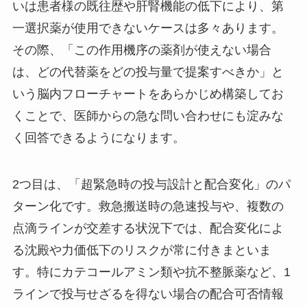
いは患者様の既往歴や肝腎機能の低下により、第
一選択薬が使用できないケースは多々あります。
その際、「この作用機序の薬剤が使えない場合
は、どの代替薬をどの投与量で提案すべきか」と
いう脳内フローチャートをあらかじめ構築してお
くことで、医師からの急な問い合わせにも淀みな
く回答できるようになります。
2つ目は、「超緊急時の投与設計と配合変化」のパ
ターン化です。救急搬送時の急速投与や、複数の
点滴ラインが交差する状況下では、配合変化によ
る沈殿や力価低下のリスクが常に付きまといま
す。特にカテコールアミン類や抗不整脈薬など、1
ラインで投与せざるを得ない場合の配合可否情報