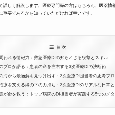
て詳しく解説します。医療専門職の方はもちろん、医薬情
に重要であるかを知っていただければ幸いです。
目次
場で問われる情報力：救急医療DIの知られざる役割とスキル
報のプロが語る：患者の命を左右する3次医療DIの決断術
ンスの海から最適解を見つけ出す：3次医療DI担当者の思考プ
者の治療を支える縁の下の力持ち：3次医療DIのリアルな日常
報の質が命を救う：トップ病院のDI担当者が実践する5つのメ