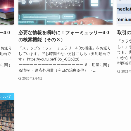
4.0
必要な情報を瞬時に！フォーミュラリー4.0
取引
の検索機能（その３）
「クラ
し）」
をお送り
「ステップ２：フォーミュラリー4.0の機能」をお送り
ても、
約動画で
しています。 **お時間のない方はこちら（要約動画で
いから
ーーーーーー
す） https://youtu.be/P8o_-CGbDz8 ーーーーーーーー
型医薬品
剤に関す
ーーーーーーーーーーーーーーーーー ６．用量に関す
る情報 ・適応外用量（今日の治療薬他） ・...
2021
2025年2月4日
について