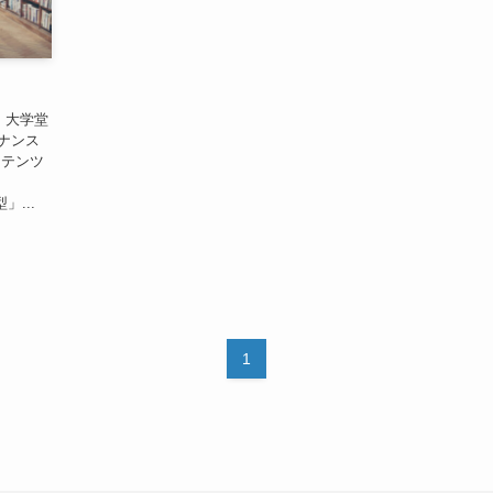
 大学堂
ナンス
ンテンツ
」...
1