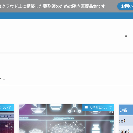
とはクラウド上に構築した
薬剤師のための院内医薬品集です
お問い
y –
について
大学堂について